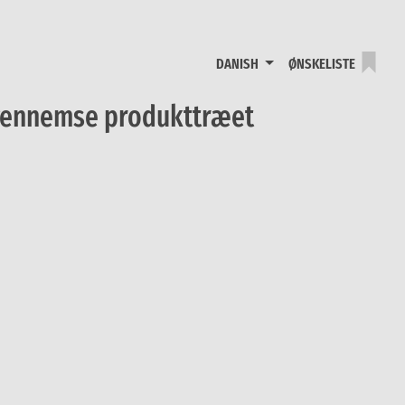
DANISH
ØNSKELISTE
r gennemse produkttræet